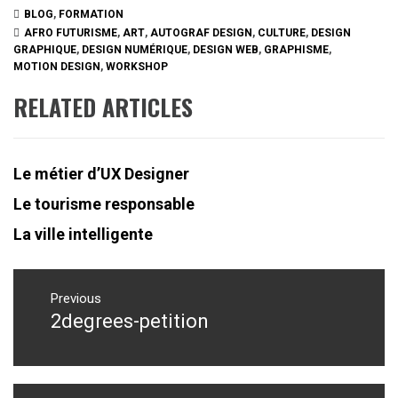
BLOG
,
FORMATION
AFRO FUTURISME
,
ART
,
AUTOGRAF DESIGN
,
CULTURE
,
DESIGN
GRAPHIQUE
,
DESIGN NUMÉRIQUE
,
DESIGN WEB
,
GRAPHISME
,
MOTION DESIGN
,
WORKSHOP
RELATED ARTICLES
Le métier d’UX Designer
Le tourisme responsable
La ville intelligente
Navigation
de
Previous
2degrees-petition
Previous
l’article
post: