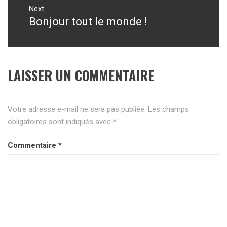
Next
Bonjour tout le monde !
Next
post:
LAISSER UN COMMENTAIRE
Votre adresse e-mail ne sera pas publiée.
Les champs
obligatoires sont indiqués avec
*
Commentaire
*