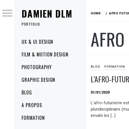
Skip
DAMIEN DLM
to
HOME
AFRO FUTU
content
PORTFOLIO
AFRO
Primary
UX & UI DESIGN
Menu
FILM & MOTION DESIGN
PHOTOGRAPHY
BLOG
FORMATION
L’AFRO-FUTU
GRAPHIC DESIGN
BLOG
01/01/2020
L’afro-futurisme e
A PROPOS
pluridisciplinaire (m
envahi les […]
FORMATION