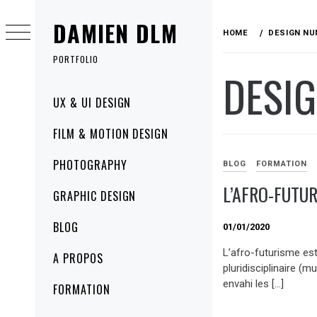
Skip
DAMIEN DLM
to
HOME
DESIGN NU
content
PORTFOLIO
DESI
Primary
UX & UI DESIGN
Menu
FILM & MOTION DESIGN
PHOTOGRAPHY
BLOG
FORMATION
L’AFRO-FUTU
GRAPHIC DESIGN
BLOG
01/01/2020
L’afro-futurisme e
A PROPOS
pluridisciplinaire (m
envahi les […]
FORMATION