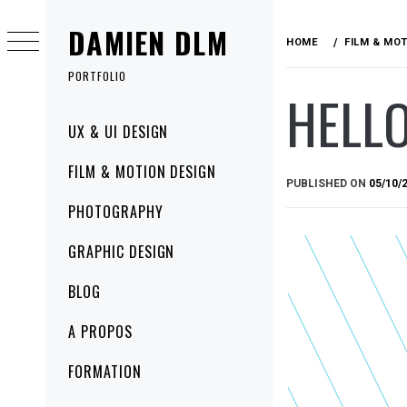
Skip
DAMIEN DLM
to
HOME
FILM & MO
content
PORTFOLIO
HELL
Primary
UX & UI DESIGN
Menu
FILM & MOTION DESIGN
PUBLISHED ON
05/10/
PHOTOGRAPHY
GRAPHIC DESIGN
BLOG
A PROPOS
FORMATION