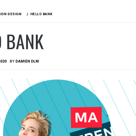
TION DESIGN
HELLO BANK
O BANK
2020
BY
DAMIEN DLM