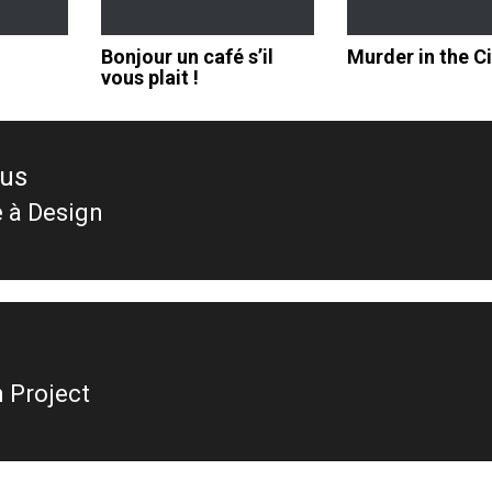
Bonjour un café s’il
Murder in the Ci
vous plait !
ous
e à Design
ous
 Project